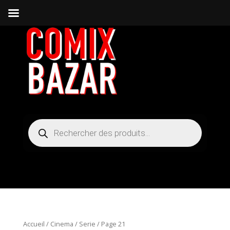
Recherche
de
produits
Accueil
/
Cinema / Serie
/ Page 21