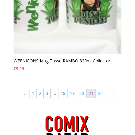
WEENICONS Mug Tasse RAMBO 320ml Collector
€
9.99
←
1
2
3
…
18
19
20
21
22
→