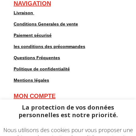
NAVIGATION
Livraison
Conditions Generales de vente
Paiement sécurisé
les conditions des précommandes
Questions Fréquentes
Politique de confidentialité
Mentions légales
MON COMPTE
Mes commandes
La protection de vos données
personnelles est notre priorité.
Mes adresses
Mes informations personnelles
Nous utilisons des cookies pour vous proposer une