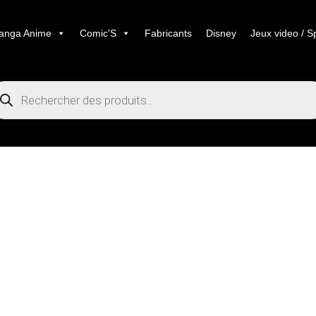
anga Anime
Comic'S
Fabricants
Disney
Jeux video / S
cherche
duits