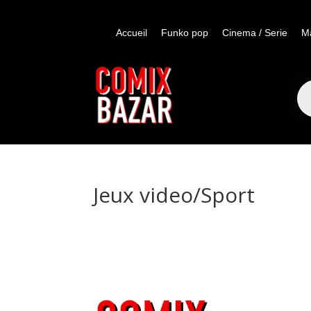
Accueil
Funko pop
Cinema / Serie
M
Re
de
pro
Jeux video/Sport