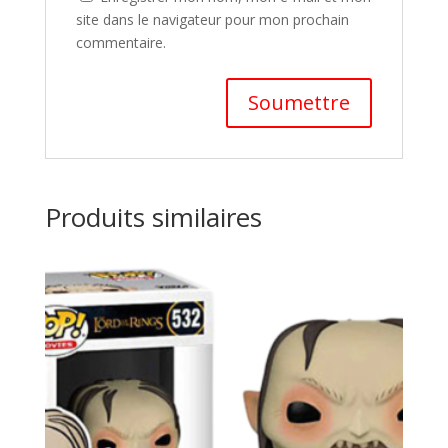
site dans le navigateur pour mon prochain
commentaire.
A
l
t
Produits similaires
e
r
n
a
t
i
v
e
: