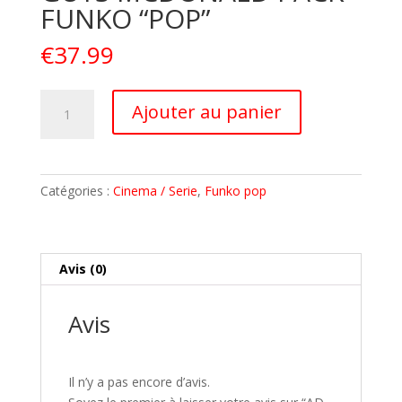
FUNKO “POP”
€
37.99
quantité
A
Ajouter au panier
de
l
AD
t
ICONS
e
Figurine
r
Catégories :
Cinema / Serie
,
Funko pop
FRY
n
GUYS
a
MCDONALD
t
PACK
i
Avis (0)
FUNKO
v
"POP"
e
Avis
:
Il n’y a pas encore d’avis.