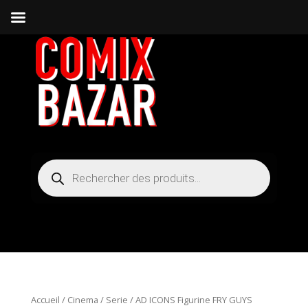
Recherche
de
produits
Accueil
/
Cinema / Serie
/ AD ICONS Figurine FRY GUYS