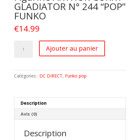
GLADIATOR N° 244 “POP”
FUNKO
€
14.99
quantité
A
Ajouter au panier
de
l
AQUAMAN
t
MOVIE
e
Figurine
r
Catégories :
DC DIRECT
,
Funko pop
ARTHUR
n
CURRY
a
GLADIATOR
t
N°
i
Description
244
v
Avis (0)
"POP"
e
FUNKO
:
Description