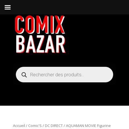
Recherche
de
produits
Accueil
/
Comic'S
/
DC DIRECT
/ AQUAMAN MOVIE Figurine