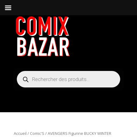
Recherche
de
produits
Accueil
/
Comic'S
/ AVENGERS Figurine BUCKY WINTER