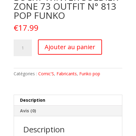
ZONE 73 OUTFIT N° 813
POP FUNKO
€
17.99
quantité
A
Ajouter au panier
de
l
AVENGERS
t
Figurine
e
BUCKY
r
Catégories :
Comic'S
,
Fabricants
,
Funko pop
WINTER
n
SOLDIER
a
ZONE
t
73
i
Description
OUTFIT
v
Avis (0)
N°
e
813
:
POP
Description
FUNKO