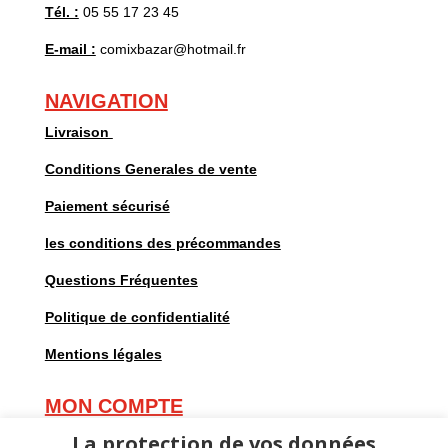
Tél. :
05 55 17 23 45
E-mail :
comixbazar@hotmail.fr
NAVIGATION
Livraison
Conditions Generales de vente
Paiement sécurisé
les conditions des précommandes
Questions Fréquentes
Politique de confidentialité
Mentions légales
MON COMPTE
Mes commandes
La protection de vos données