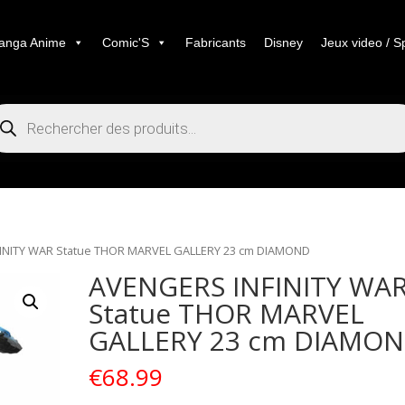
anga Anime
Comic'S
Fabricants
Disney
Jeux video / S
cherche
duits
INITY WAR Statue THOR MARVEL GALLERY 23 cm DIAMOND
AVENGERS INFINITY WA
Statue THOR MARVEL
GALLERY 23 cm DIAMO
€
68.99