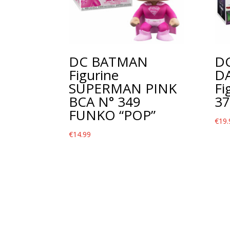
DC BATMAN
D
Figurine
D
SUPERMAN PINK
Fi
BCA N° 349
37
FUNKO “POP”
€
19.
€
14.99