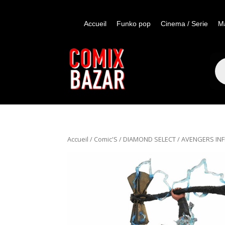
Accueil
Funko pop
Cinema / Serie
M
Re
de
pro
Accueil
/
Comic'S
/
DIAMOND SELECT
/ AVENGERS INF