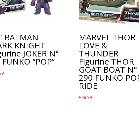
C BATMAN
MARVEL THOR
ARK KNIGHT
LOVE &
gurine JOKER N°
THUNDER
 FUNKO “POP”
Figurine THOR
GOAT BOAT N°
99
290 FUNKO PO
RIDE
€
48.99