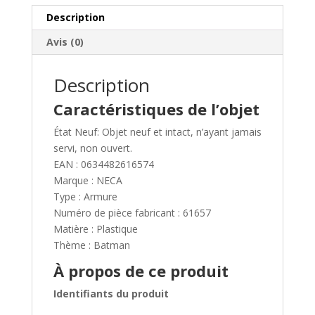
REPLIQUE
i
Description
GRAPPIN
v
Avis (0)
18
e
cm
:
NECA
Description
DISPO
Caractéristiques de l’objet
État Neuf: Objet neuf et intact, n’ayant jamais
servi, non ouvert.
EAN : 0634482616574
Marque : NECA
Type : Armure
Numéro de pièce fabricant : 61657
Matière : Plastique
Thème : Batman
À propos de ce produit
Identifiants du produit