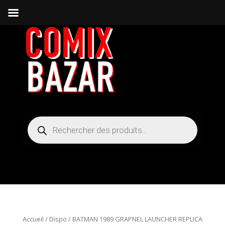
Recherche
de
produits
Accueil
/
Dispo
/ BATMAN 1989 GRAPNEL LAUNCHER REPLICA