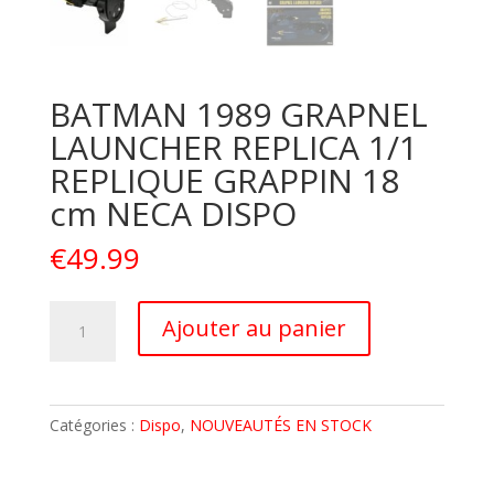
BATMAN 1989 GRAPNEL
LAUNCHER REPLICA 1/1
REPLIQUE GRAPPIN 18
cm NECA DISPO
€
49.99
quantité
A
Ajouter au panier
de
l
BATMAN
t
1989
e
GRAPNEL
r
Catégories :
Dispo
,
NOUVEAUTÉS EN STOCK
LAUNCHER
n
REPLICA
a
1/1
t