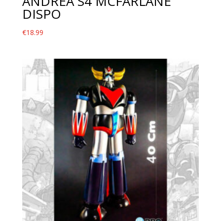
ANDREA S4 MCFARLANE
DISPO
€
18.99