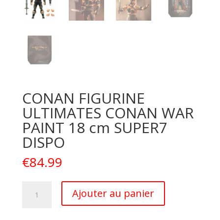
CONAN FIGURINE
ULTIMATES CONAN WAR
PAINT 18 cm SUPER7
DISPO
€
84.99
quantité
A
Ajouter au panier
de
l
CONAN
t