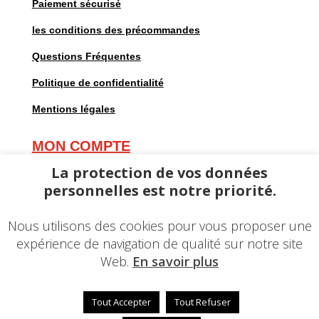
Paiement sécurisé
les conditions des précommandes
Questions Fréquentes
Politique de confidentialité
Mentions légales
MON COMPTE
Mes commandes
La protection de vos données
personnelles est notre priorité.
Mes adresses
Mes informations personnelles
Nous utilisons des cookies pour vous proposer une
expérience de navigation de qualité sur notre site
Web.
En savoir plus
Tout Accepter
Tout Refuser
© 2023 – Une réalisation
EDConcept24.fr
–
Mentions