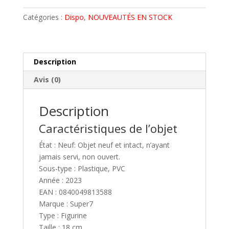
FIGURINE
e
ULTIMATES
r
Catégories :
Dispo
,
NOUVEAUTÉS EN STOCK
CONAN
n
WAR
a
PAINT
t
18
i
Description
cm
v
Avis (0)
SUPER7
e
DISPO
:
Description
Caractéristiques de l’objet
État : Neuf: Objet neuf et intact, n’ayant
jamais servi, non ouvert.
Sous-type : Plastique, PVC
Année : 2023
EAN : 0840049813588
Marque : Super7
Type : Figurine
Taille : 18 cm