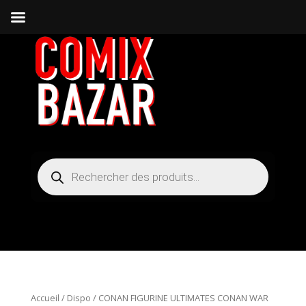
Recherche
de
produits
Accueil
/
Dispo
/ CONAN FIGURINE ULTIMATES CONAN WAR