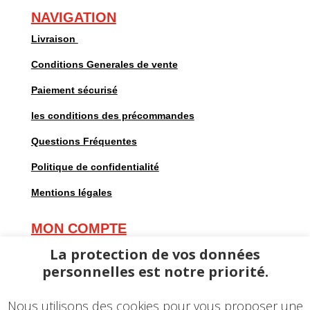
NAVIGATION
Livraison
Conditions Generales de vente
Paiement sécurisé
les conditions des précommandes
Questions Fréquentes
Politique de confidentialité
Mentions légales
MON COMPTE
Mes commandes
La protection de vos données
personnelles est notre priorité.
Mes adresses
Mes informations personnelles
Nous utilisons des cookies pour vous proposer une