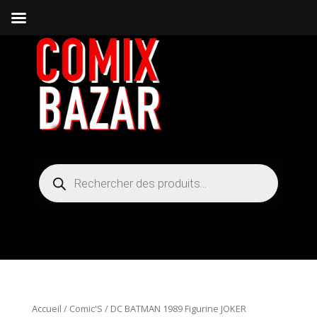
Recherche
de
produits
Accueil
/
Comic'S
/ DC BATMAN 1989 Figurine JOKER