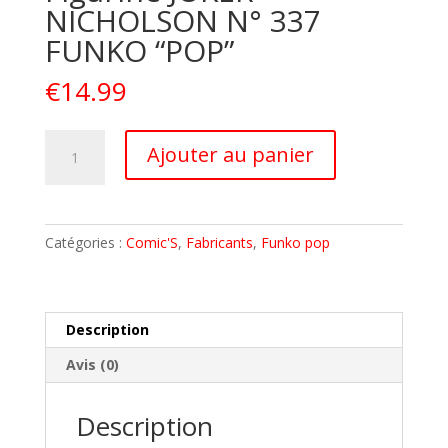
NICHOLSON N° 337
FUNKO “POP”
€
14.99
quantité
A
Ajouter au panier
de
l
DC
t
BATMAN
e
1989
r
Catégories :
Comic'S
,
Fabricants
,
Funko pop
Figurine
n
JOKER
a
NICHOLSON
t
N°
i
Description
337
v
Avis (0)
FUNKO
e
"POP"
:
Description