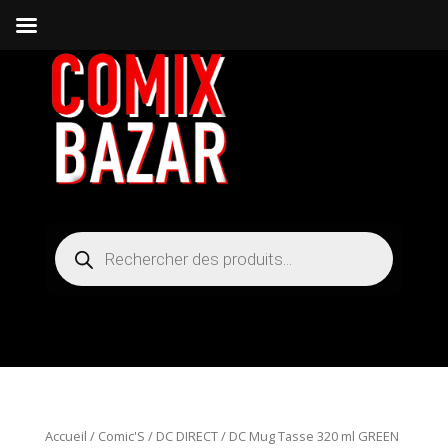
Recherche
de
produits
Accueil
/
Comic'S
/
DC DIRECT
/ DC Mug Tasse 320 ml GREEN