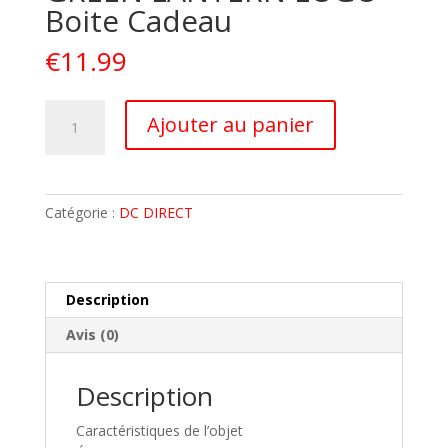
Boite Cadeau
€
11.99
quantité
A
Ajouter au panier
de
l
DC
t
Mug
e
Tasse
r
Catégorie :
DC DIRECT
320
n
ml
a
GREEN
t
LANTERN
i
Description
LOGO
v
Avis (0)
Boite
e
Cadeau
:
Description
Caractéristiques de l’objet