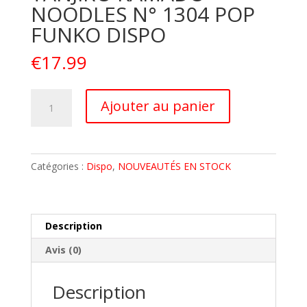
NOODLES N° 1304 POP
FUNKO DISPO
€
17.99
quantité
A
Ajouter au panier
de
l
DEMON
t
SLAYER
e
Figurine
r
Catégories :
Dispo
,
NOUVEAUTÉS EN STOCK
TANJIRO
n
KAMADO
a
NOODLES
t
N°
i
Description
1304
v
Avis (0)
POP
e
FUNKO
:
DISPO
Description