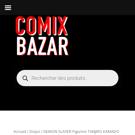
Recherche
de
produits
Accueil
/
Dispo
/ DEMON SLAYER Figurine TANJIRO KAMADO