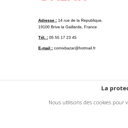
Adresse :
14 rue de la Republique,
19100 Brive la Gaillarde, France
Tél. :
05 55 17 23 45
E-mail :
comixbazar@hotmail.fr
La protec
Nous utilisons des cookies pour v
© 2023 – Une réalisation
EDConcept24.fr
–
Ment