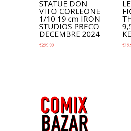
STATUE DON
L
VITO CORLEONE
FI
1/10 19 cm IRON
T
STUDIOS PRECO
9,
DECEMBRE 2024
K
€
299.99
€
19.