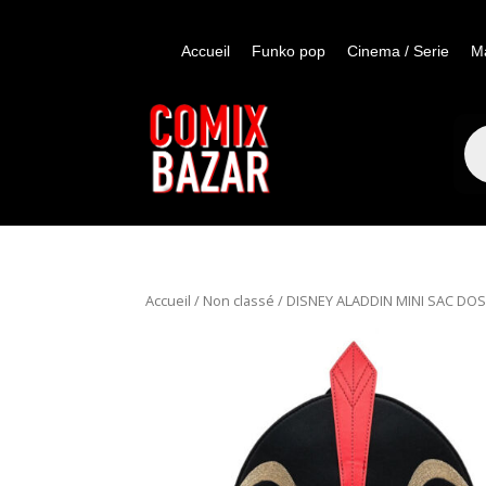
Accueil
Funko pop
Cinema / Serie
M
Re
de
pro
Accueil
/
Non classé
/ DISNEY ALADDIN MINI SAC DOS