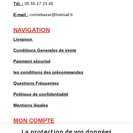
Tél. :
05 55 17 23 45
E-mail :
comixbazar@hotmail.fr
NAVIGATION
Livraison
Conditions Generales de vente
Paiement sécurisé
les conditions des précommandes
Questions Fréquentes
Politique de confidentialité
Mentions légales
MON COMPTE
Mes commandes
La protection de vos données