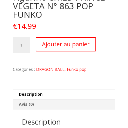
VEGETA N° 863 POP
FUNKO
€
14.99
quantité
A
Ajouter au panier
de
l
DRAGON
t
BALL
e
Z
r
Catégories :
DRAGON BALL
,
Funko pop
DBZ
n
Figurine
a
CHILD
t
PRINCE
i
Description
VEGETA
v
Avis (0)
N°
e
863
:
POP
Description
FUNKO