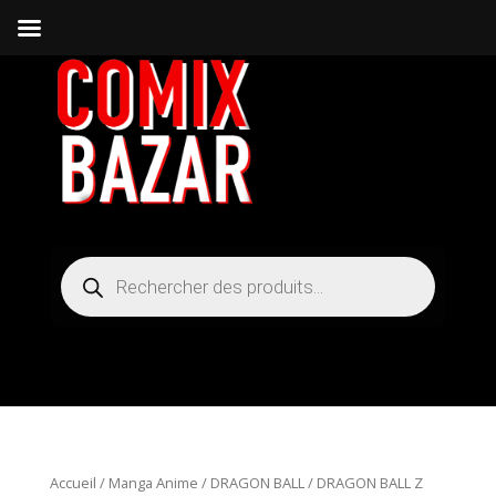
Recherche
de
produits
Accueil
/
Manga Anime
/
DRAGON BALL
/ DRAGON BALL Z