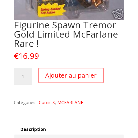
Figurine Spawn Tremor
Gold Limited McFarlane
Rare !
€
16.99
quantité
A
Ajouter au panier
de
l
Figurine
t
Spawn
e
Tremor
r
Catégories :
Comic'S
,
MCFARLANE
Gold
n
Limited
a
McFarlane
t
Rare
i
Description
!
v