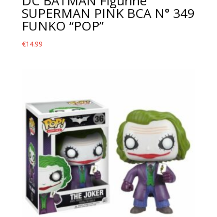
DC BATMAN Figurine
SUPERMAN PINK BCA N° 349
FUNKO “POP”
€
14.99