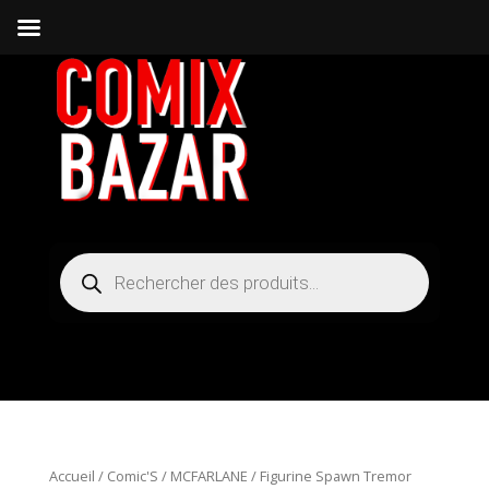
Recherche
de
produits
Accueil
/
Comic'S
/
MCFARLANE
/ Figurine Spawn Tremor