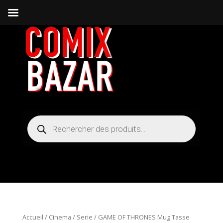
Recherche
de
produits
Accueil
/
Cinema / Serie
/ GAME OF THRONES Mug Tasse