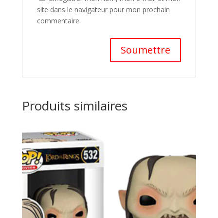
site dans le navigateur pour mon prochain
commentaire.
A
l
t
Produits similaires
e
r
n
a
t
i
v
e
: