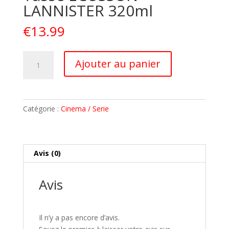
LANNISTER 320ml
€
13.99
quantité
A
Ajouter au panier
de
l
GAME
t
OF
e
THRONES
r
Catégorie :
Cinema / Serie
Mug
n
Tasse
a
ECUSSON
t
LANNISTER
i
Avis (0)
320ml
v
e
Avis
:
Il n’y a pas encore d’avis.