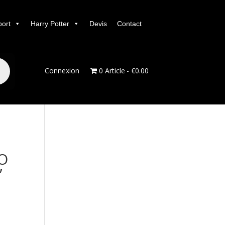
port
Harry Potter
Devis
Contact
Connexion
0 Article
€0.00
DO
”