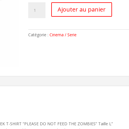
quantité
A
Ajouter au panier
de
l
GEEK
t
T-
e
SHIRT
r
Catégorie :
Cinema / Serie
"PLEASE
n
DO
a
NOT
t
FEED
i
THE
v
ZOMBIES"
e
Taille
:
L
 “GEEK T-SHIRT “PLEASE DO NOT FEED THE ZOMBIES” Taille L”