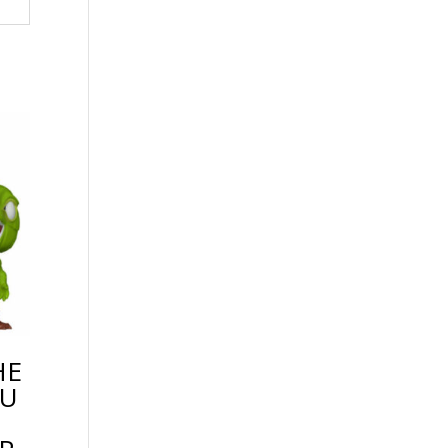
HE
TU