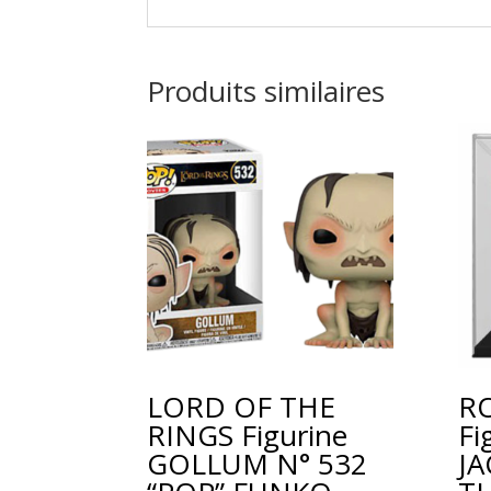
A
l
t
Produits similaires
e
r
n
a
t
i
v
e
:
LORD OF THE
R
RINGS Figurine
Fi
GOLLUM N° 532
J