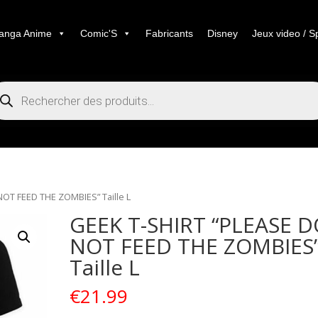
anga Anime
Comic'S
Fabricants
Disney
Jeux video / S
cherche
duits
OT FEED THE ZOMBIES” Taille L
GEEK T-SHIRT “PLEASE 
NOT FEED THE ZOMBIES
Taille L
€
21.99