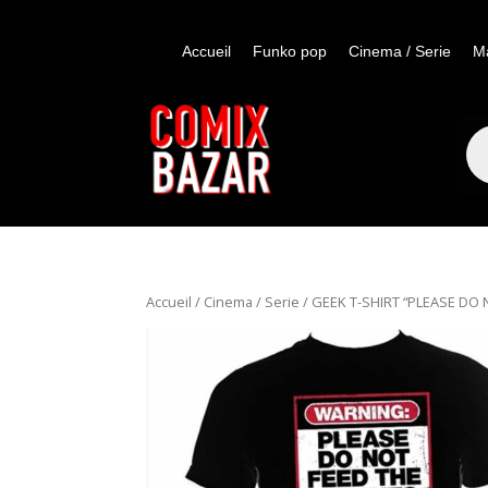
Accueil
Funko pop
Cinema / Serie
M
Re
de
pro
Accueil
/
Cinema / Serie
/ GEEK T-SHIRT “PLEASE DO N