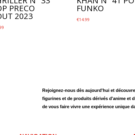
RILLER N° 33
KHAN N° 41 PO
OP PRECO
FUNKO
OUT 2023
€
14.99
99
Rejoignez-nous dès aujourd'hui et découvrez
figurines et de produits dérivés d'anime et
de vous faire vivre une expérience unique d