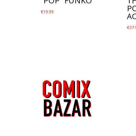
“POP” FUNKO
TH
P
€
19.99
A
€
37.