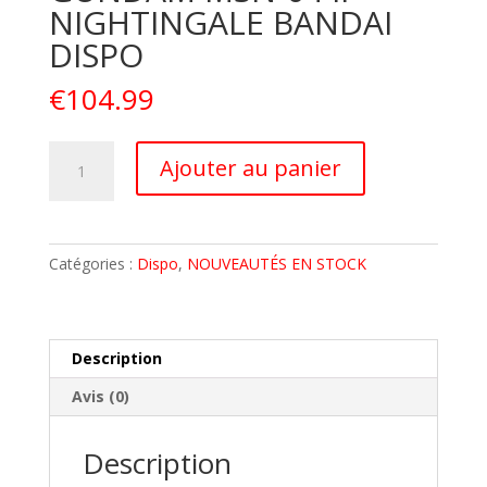
NIGHTINGALE BANDAI
DISPO
€
104.99
quantité
A
Ajouter au panier
de
l
GUNPLA
t
RE/100
e
GUNDAM
r
Catégories :
Dispo
,
NOUVEAUTÉS EN STOCK
MSN-
n
04
a
II
t
NIGHTINGALE
i
Description
BANDAI
v
Avis (0)
DISPO
e
:
Description