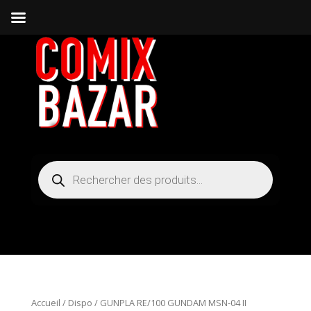
Recherche
de
produits
Accueil
/
Dispo
/ GUNPLA RE/100 GUNDAM MSN-04 II