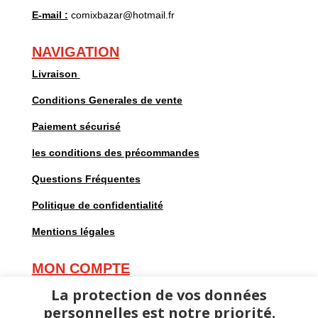
E-mail :
comixbazar@hotmail.fr
NAVIGATION
Livraison
Conditions Generales de vente
Paiement sécurisé
les conditions des précommandes
Questions Fréquentes
Politique de confidentialité
Mentions légales
MON COMPTE
Mes commandes
La protection de vos données
personnelles est notre priorité.
Mes adresses