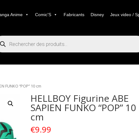
anga Anime
Comic'S
Fabricants
Disney
Jeux video / S
cherche
duits
IEN FUNKO “POP” 10 cm
HELLBOY Figurine ABE
SAPIEN FUNKO “POP” 10
cm
€
9.99