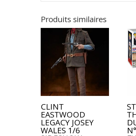
l
t
Produits similaires
e
r
n
a
t
i
v
e
:
CLINT
S
EASTWOOD
TH
LEGACY JOSEY
DU
WALES 1/6
N°