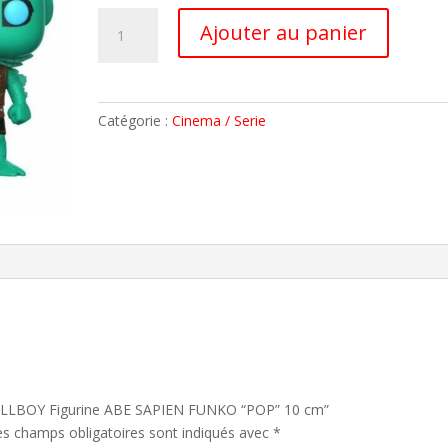
quantité
A
Ajouter au panier
de
l
HELLBOY
t
Figurine
e
ABE
r
Catégorie :
Cinema / Serie
SAPIEN
n
FUNKO
a
"POP"
t
10
i
cm
v
e
:
 “HELLBOY Figurine ABE SAPIEN FUNKO “POP” 10 cm”
es champs obligatoires sont indiqués avec
*