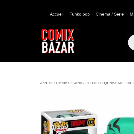
Accueil
Funko pop
Cinema / Serie
M
Re
de
pro
Accueil
/
Cinema / Serie
/ HELLBOY Figurine ABE SAP