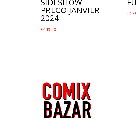
SIDESHOW
F
PRECO JANVIER
€
17.
2024
€
449.00