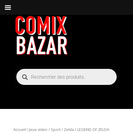
Recherche
de
produits
Accueil
/
Jeux video / Sport
/
Zelda
/ LEGEND OF ZELDA