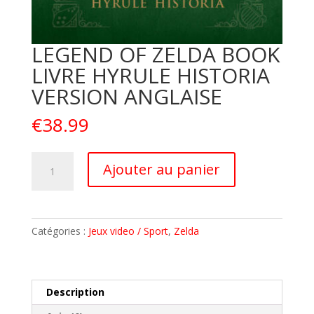
LEGEND OF ZELDA BOOK
LIVRE HYRULE HISTORIA
VERSION ANGLAISE
€
38.99
quantité
A
Ajouter au panier
de
l
LEGEND
t
OF
e
ZELDA
r
Catégories :
Jeux video / Sport
,
Zelda
BOOK
n
LIVRE
a
HYRULE
t
HISTORIA
i
Description
VERSION
v