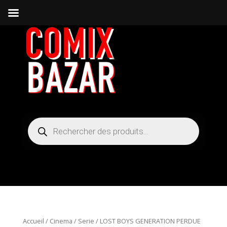
Recherche
de
produits
Accueil
/
Cinema / Serie
/ LOST BOYS GENERATION PERDUE