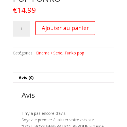
€
14.99
quantité
A
Ajouter au panier
de
l
LOST
t
BOYS
e
GENERATION
r
Catégories :
Cinema / Serie
,
Funko pop
PERDUE
n
Figurine
a
SAM
t
POP
i
Avis (0)
FUNKO
v
e
Avis
:
Il n’y a pas encore d’avis.
Soyez le premier à laisser votre avis sur
“LOST BOYS GENERATION PERDUE Figurine