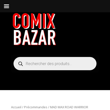
Recherche
de
produits
Accueil
/
Précommandes
/ MAD MAX ROAD WARRIOR