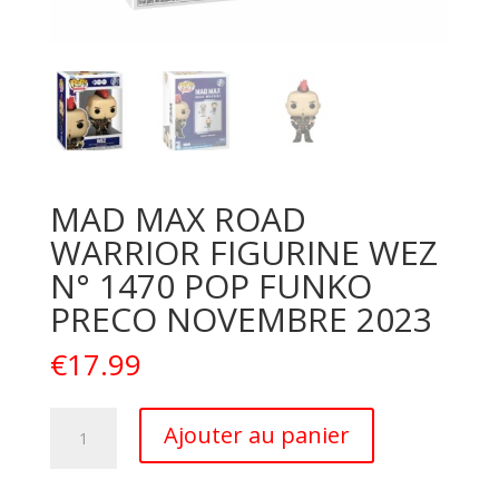
MAD MAX ROAD
WARRIOR FIGURINE WEZ
N° 1470 POP FUNKO
PRECO NOVEMBRE 2023
€
17.99
quantité
A
Ajouter au panier
de
l
MAD
t
MAX
e