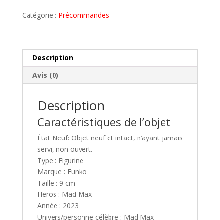
ROAD
r
Catégorie :
Précommandes
WARRIOR
n
FIGURINE
a
WEZ
t
N°
i
Description
1470
v
Avis (0)
POP
e
FUNKO
:
PRECO
Description
NOVEMBRE
Caractéristiques de l’objet
2023
État Neuf: Objet neuf et intact, n’ayant jamais
servi, non ouvert.
Type : Figurine
Marque : Funko
Taille : 9 cm
Héros : Mad Max
Année : 2023
Univers/personne célèbre : Mad Max