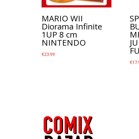
MARIO WII
S
Diorama Infinite
BU
1UP 8 cm
M
NINTENDO
JU
F
€
23.99
€
17.