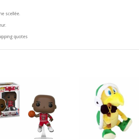
ne scellée.
eur.
hipping quotes