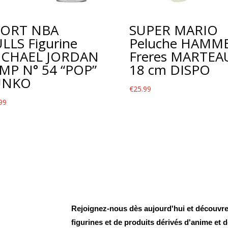
PORT NBA
SUPER MARIO
LLS Figurine
Peluche HAMM
ICHAEL JORDAN
Freres MARTEA
MP N° 54 “POP”
18 cm DISPO
UNKO
€
25.99
99
Rejoignez-nous dès aujourd'hui et découvrez
figurines et de produits dérivés d'anime et