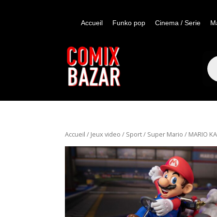
Accueil
Funko pop
Cinema / Serie
M
Re
de
pro
Accueil
/
Jeux video / Sport
/
Super Mario
/ MARIO KA