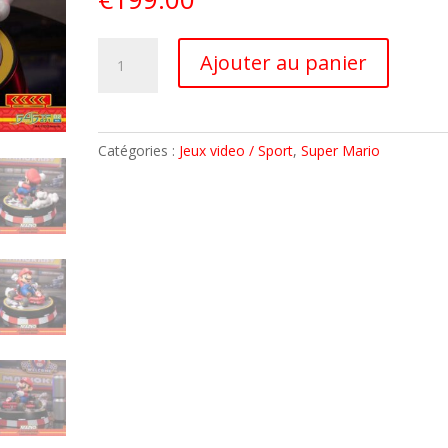
quantité
A
Ajouter au panier
de
l
MARIO
t
KART
e
STATUE
r
Catégories :
Jeux video / Sport
,
Super Mario
PVC
n
MARIO
a
COLLECTOR
t
EDITION
i
22cm
v
F4F
e
PRECO
:
SEPTEMBRE
2023