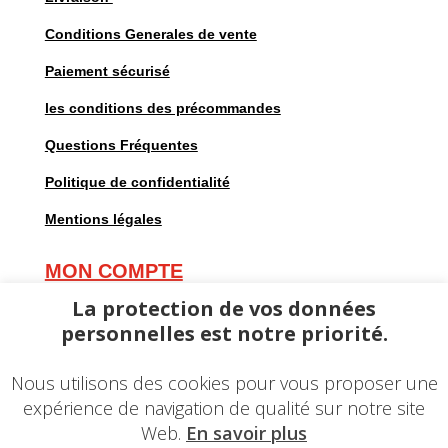
Conditions Generales de vente
Paiement sécurisé
les conditions des précommandes
Questions Fréquentes
Politique de confidentialité
Mentions légales
MON COMPTE
Mes commandes
La protection de vos données
personnelles est notre priorité.
Mes adresses
Mes informations personnelles
Nous utilisons des cookies pour vous proposer une
expérience de navigation de qualité sur notre site
Web.
En savoir plus