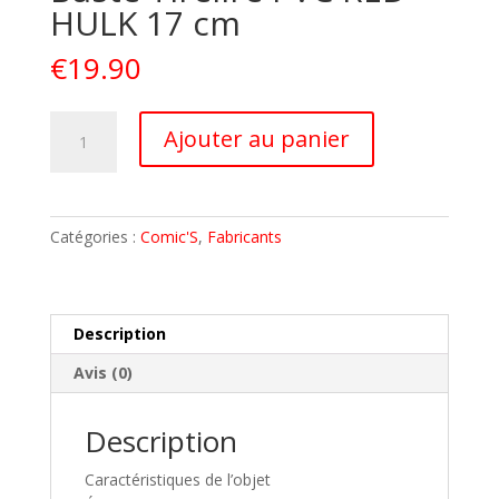
HULK 17 cm
€
19.90
quantité
A
Ajouter au panier
de
l
MARVEL
t
AVENGERS
e
Buste
r
Catégories :
Comic'S
,
Fabricants
Tirelire
n
PVC
a
RED
t
HULK
i
Description
17
v
Avis (0)
cm
e
:
Description
Caractéristiques de l’objet