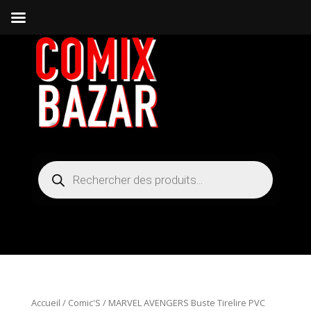
Recherche
de
produits
Accueil
/
Comic'S
/ MARVEL AVENGERS Buste Tirelire PVC