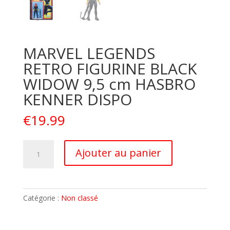
MARVEL LEGENDS
RETRO FIGURINE BLACK
WIDOW 9,5 cm HASBRO
KENNER DISPO
€
19.99
quantité
A
Ajouter au panier
de
l
MARVEL
t
LEGENDS
e
RETRO
r
Catégorie :
Non classé
FIGURINE
n
BLACK
a
WIDOW
t