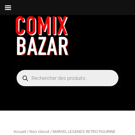
Recherche
de
produits
Accueil
/
Non classé
/ MARVEL LEGENDS RETRO FIGURINE