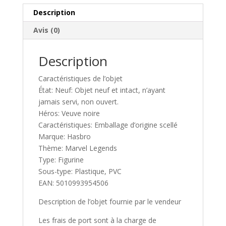
9,5
i
Description
cm
v
Avis (0)
HASBRO
e
KENNER
:
DISPO
Description
Caractéristiques de l’objet
État: Neuf: Objet neuf et intact, n’ayant
jamais servi, non ouvert.
Héros: Veuve noire
Caractéristiques: Emballage d’origine scellé
Marque: Hasbro
Thème: Marvel Legends
Type: Figurine
Sous-type: Plastique, PVC
EAN: 5010993954506
Description de l’objet fournie par le vendeur
Les frais de port sont à la charge de