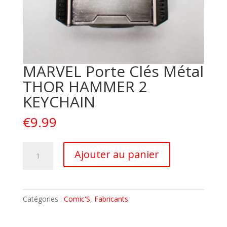
MARVEL Porte Clés Métal
THOR HAMMER 2
KEYCHAIN
€
9.99
quantité
A
Ajouter au panier
de
l
MARVEL
t
Porte
e
Clés
r
Catégories :
Comic'S
,
Fabricants
Métal
n
THOR
a