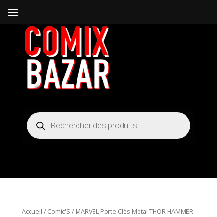
Recherche
de
produits
Accueil
/
Comic'S
/ MARVEL Porte Clés Métal THOR HAMMER