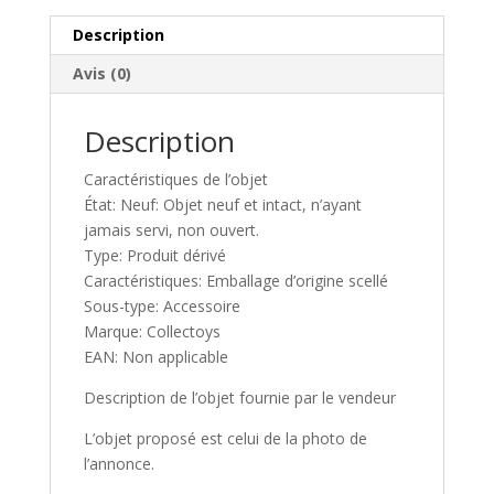
HAMMER
t
2
i
Description
KEYCHAIN
v
Avis (0)
e
:
Description
Caractéristiques de l’objet
État: Neuf: Objet neuf et intact, n’ayant
jamais servi, non ouvert.
Type: Produit dérivé
Caractéristiques: Emballage d’origine scellé
Sous-type: Accessoire
Marque: Collectoys
EAN: Non applicable
Description de l’objet fournie par le vendeur
L’objet proposé est celui de la photo de
l’annonce.