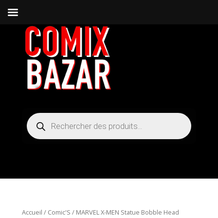
Recherche
de
produits
Accueil
/
Comic'S
/ MARVEL X-MEN Statue Bobble Head