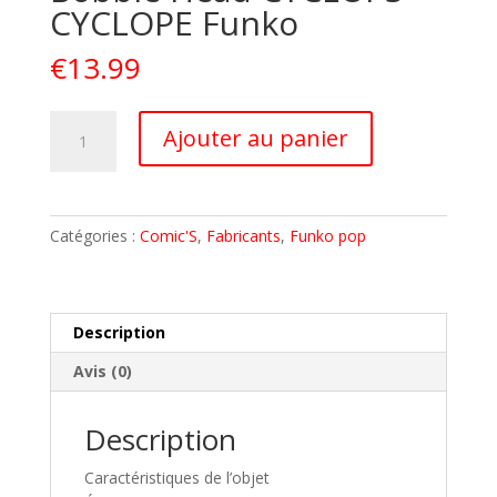
CYCLOPE Funko
€
13.99
quantité
A
Ajouter au panier
de
l
MARVEL
t
X-
e
MEN
r
Catégories :
Comic'S
,
Fabricants
,
Funko pop
Statue
n
Bobble
a
Head
t
CYCLOPS
i
Description
CYCLOPE
v
Avis (0)
Funko
e
:
Description
Caractéristiques de l’objet