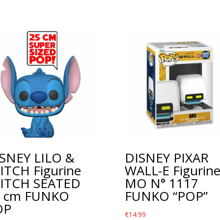
SNEY LILO &
DISNEY PIXAR
ITCH Figurine
WALL-E Figurin
ITCH SEATED
MO N° 1117
5 cm FUNKO
FUNKO “POP”
OP
€
14.99