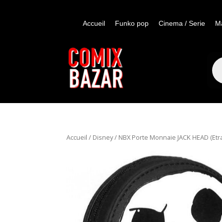
Accueil
Funko pop
Cinema / Serie
M
Re
de
pro
Accueil
/
Disney
/ NBX Porte Monnaie JACK HEAD (Etra