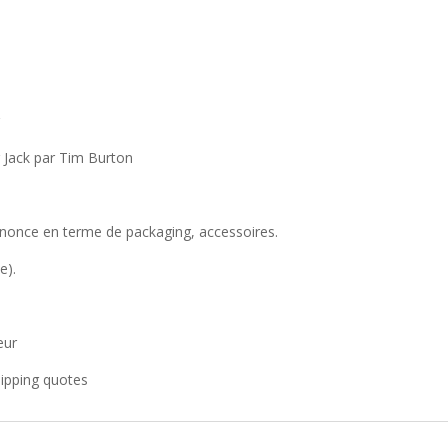
r
 Jack par Tim Burton
annonce en terme de packaging, accessoires.
e).
eur
hipping quotes