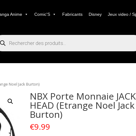
anga Anime
Comic'S
Fabricants
Disney
Jeux video / S
cherche
duits
nge Noel Jack Burton)
NBX Porte Monnaie JACK
HEAD (Etrange Noel Jack
Burton)
€
9.99