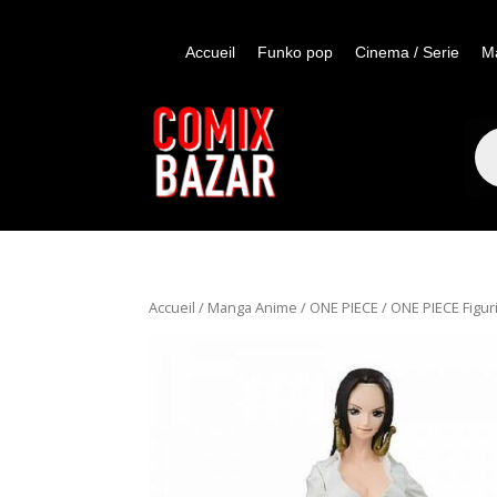
Accueil
Funko pop
Cinema / Serie
M
Re
de
pro
Accueil
/
Manga Anime
/
ONE PIECE
/ ONE PIECE Fig