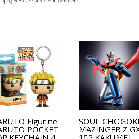
shipping quotes or preorder informations
RUTO Figurine
SOUL CHOGOK
ARUTO POCKET
MAZINGER Z GX
P KEYCHAIN 4
105 KAKUMEI