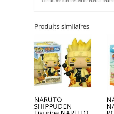
Contact me if interested for International 
Produits similaires
NARUTO
NA
SHIPPUDEN
N
Figurine NARUTO
PO