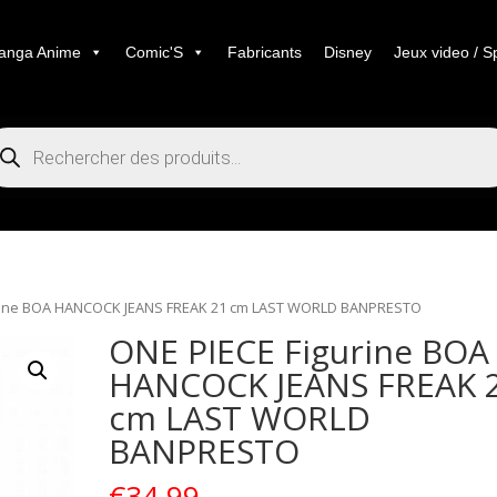
anga Anime
Comic'S
Fabricants
Disney
Jeux video / S
cherche
duits
urine BOA HANCOCK JEANS FREAK 21 cm LAST WORLD BANPRESTO
ONE PIECE Figurine BOA
HANCOCK JEANS FREAK 
cm LAST WORLD
BANPRESTO
€
34.99