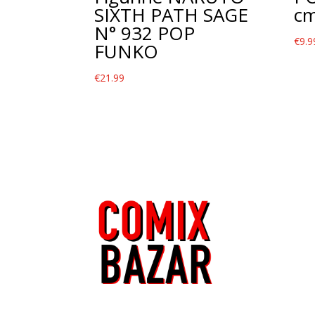
SIXTH PATH SAGE
c
N° 932 POP
€
9.9
FUNKO
€
21.99