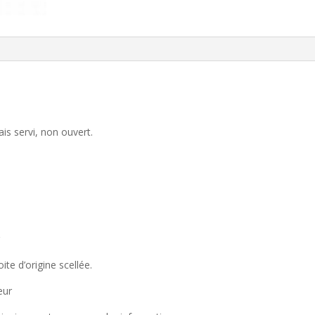
ais servi, non ouvert.
r
ite d’origine scellée.
eur