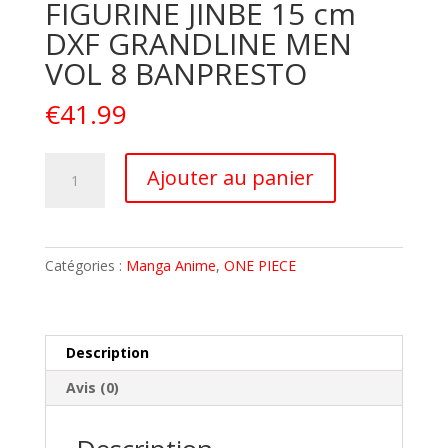
FIGURINE JINBE 15 cm
DXF GRANDLINE MEN
VOL 8 BANPRESTO
€
41.99
quantité
A
Ajouter au panier
de
l
ONE
t
PIECE
e
LUFFY
r
Catégories :
Manga Anime
,
ONE PIECE
FIGURINE
n
JINBE
a
15
t
cm
i
Description
DXF
v
Avis (0)
GRANDLINE
e
MEN
:
VOL