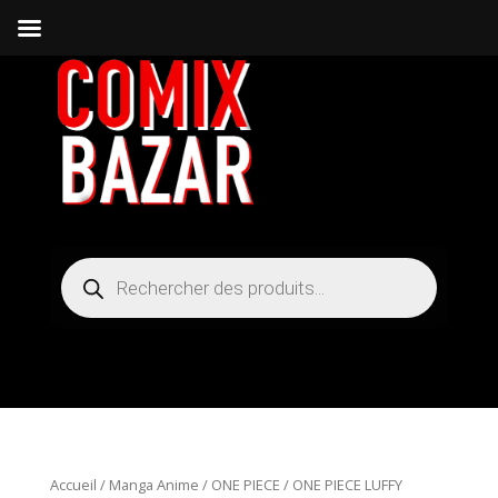
Recherche
de
produits
Accueil
/
Manga Anime
/
ONE PIECE
/ ONE PIECE LUFFY