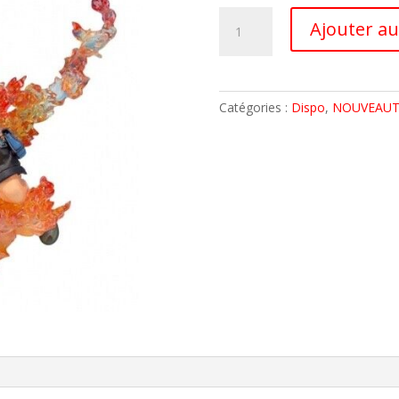
quantité
Ajouter au
de
ONE
PIECE
STATUE
Catégories :
Dispo
,
NOUVEAUT
PORTGAS
D
ACE
16cm
FIGUARTS
ZERO
BANDAI
DISPO