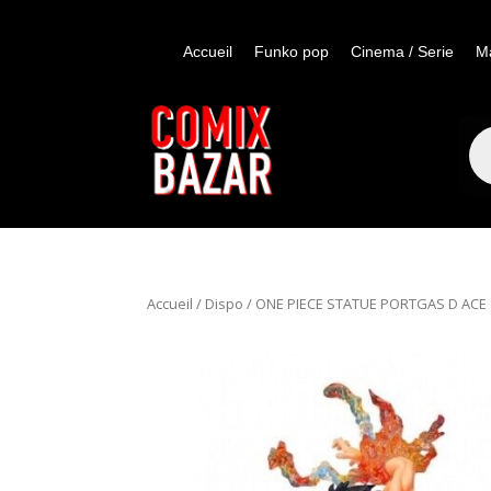
Accueil
Funko pop
Cinema / Serie
M
Re
de
pro
Accueil
/
Dispo
/ ONE PIECE STATUE PORTGAS D ACE