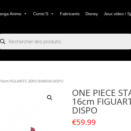
anga Anime
Comic'S
Fabricants
Disney
Jeux video / S
cherche
duits
 16cm FIGUARTS ZERO BANDAI DISPO
ONE PIECE ST
16cm FIGUAR
DISPO
€
59.99