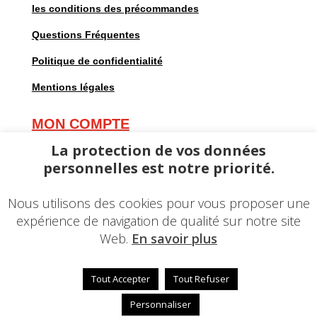
les conditions des précommandes
Questions Fréquentes
Politique de confidentialité
Mentions légales
MON COMPTE
Mes commandes
La protection de vos données
personnelles est notre priorité.
Mes adresses
Mes informations personnelles
Nous utilisons des cookies pour vous proposer une
expérience de navigation de qualité sur notre site
Web.
En savoir plus
Tout Accepter
Tout Refuser
© 2023 – Une réalisation
EDConcept24.fr
–
Mentions
légales
Personnaliser