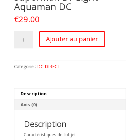
Aquaman DC
€
29.00
quantité
A
Ajouter au panier
de
l
Pack
t
Justice
e
League
r
Catégorie :
DC DIRECT
-
n
Superman
a
Dr
t
Light
i
Description
Aquaman
v
Avis (0)
DC
e
:
Description
Caractéristiques de l’objet