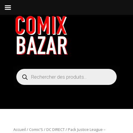
Recherche
de
produits
Accueil
/
Comic'S
/
DC DIRECT
/ Pack Justice League –