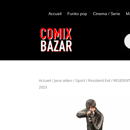
Accueil
Funko pop
Cinema / Serie
M
Re
de
pro
Accueil
/
Jeux video / Sport
/
Resident Evil
/ RESIDEN
2023