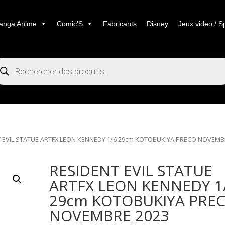
anga Anime
Comic'S
Fabricants
Disney
Jeux video / S
cherche
duits
T EVIL STATUE ARTFX LEON KENNEDY 1/6 29cm KOTOBUKIYA PRECO NOVEM
RESIDENT EVIL STATUE
ARTFX LEON KENNEDY 1
29cm KOTOBUKIYA PRE
NOVEMBRE 2023