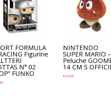
PORT FORMULA
NINTENDO
RACING Figurine
SUPER MARIO –
LTTERI
Peluche GOOM
TTAS N° 02
14 CM S OFFICI
POP” FUNKO
€
19.99
99