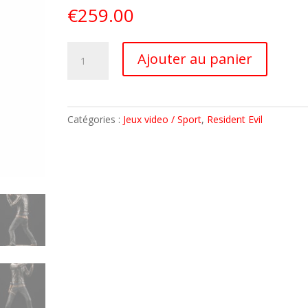
€
259.00
quantité
A
Ajouter au panier
de
l
RESIDENT
t
EVIL
e
STATUE
r
Catégories :
Jeux video / Sport
,
Resident Evil
ARTFX
n
LEON
a
KENNEDY
t
1/6
i
29cm
v
KOTOBUKIYA
e
PRECO
:
NOVEMBRE
2023