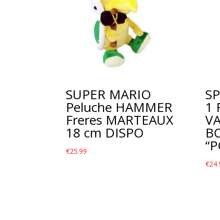
SUPER MARIO
S
Peluche HAMMER
1 
Freres MARTEAUX
VA
18 cm DISPO
BO
“
€
25.99
€
24.