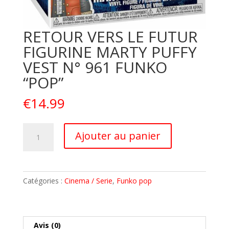
RETOUR VERS LE FUTUR
FIGURINE MARTY PUFFY
VEST N° 961 FUNKO
“POP”
€
14.99
quantité
A
Ajouter au panier
de
l
RETOUR
t
VERS
e
LE
r
Catégories :
Cinema / Serie
,
Funko pop
FUTUR
n
FIGURINE
a
MARTY
t
PUFFY
i
Avis (0)