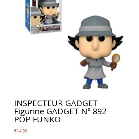
i
v
e
:
INSPECTEUR GADGET
Figurine GADGET N° 892
POP FUNKO
€
14.99