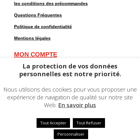
les conditions des précommandes
Questions Fréquentes
Politique de confidentialité
Mentions légales
MON COMPTE
Mes commandes
La protection de vos données
personnelles est notre priorité.
Mes adresses
Mes informations personnelles
Nous utilisons des cookies pour vous proposer une
expérience de navigation de qualité sur notre site
Web.
En savoir plus
Tout Accepter
Tout Refuser
© 2023 – Une réalisation
EDConcept24.fr
–
Mentions
légales
Personnaliser