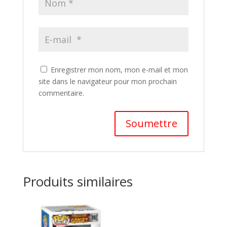
Enregistrer mon nom, mon e-mail et mon
site dans le navigateur pour mon prochain
commentaire.
A
l
t
Produits similaires
e
r
n
a
t