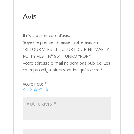
VEST
v
N°
e
Avis
961
:
FUNKO
"POP"
Il n’y a pas encore d’avis.
Soyez le premier à laisser votre avis sur
“RETOUR VERS LE FUTUR FIGURINE MARTY
PUFFY VEST N° 961 FUNKO “POP””
Votre adresse e-mail ne sera pas publiée.
Les
champs obligatoires sont indiqués avec
*
Votre note
*