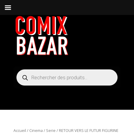
Recherche
de
produits
Accueil
/
Cinema / Serie
/ RETOUR VERS LE FUTUR FIGURINE