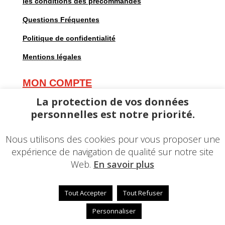
les conditions des précommandes
Questions Fréquentes
Politique de confidentialité
Mentions légales
MON COMPTE
Mes commandes
La protection de vos données
personnelles est notre priorité.
Mes adresses
Mes informations personnelles
Nous utilisons des cookies pour vous proposer une
expérience de navigation de qualité sur notre site
Web.
En savoir plus
Tout Accepter
Tout Refuser
© 2023 – Une réalisation
EDConcept24.fr
–
Mentions
légales
Personnaliser