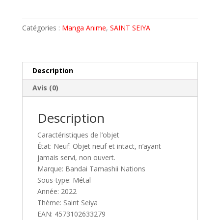
SAINT
t
SEIYA
e
CHEVALIER
r
Catégories :
Manga Anime
,
SAINT SEIYA
ACIER
n
STEEL
a
MARINE
t
USHIO
i
Description
MYTH
v
Avis (0)
CLOTH
e
REVIVAL
:
DISPO
Description
Caractéristiques de l’objet
État: Neuf: Objet neuf et intact, n’ayant
jamais servi, non ouvert.
Marque: Bandai Tamashii Nations
Sous-type: Métal
Année: 2022
Thème: Saint Seiya
EAN: 4573102633279