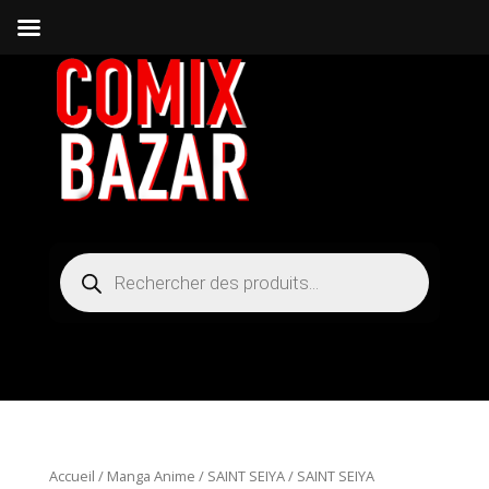
Recherche
de
produits
Accueil
/
Manga Anime
/
SAINT SEIYA
/ SAINT SEIYA