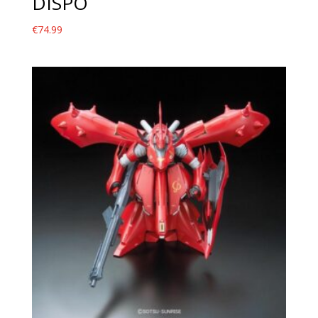
DISPO
€
74.99