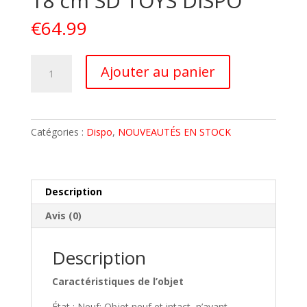
18 cm SD TOYS DISPO
€
64.99
quantité
A
Ajouter au panier
de
l
SCARFACE
t
FIGURINE
e
TONY
r
Catégories :
Dispo
,
NOUVEAUTÉS EN STOCK
MONTANA
n
ASSIS
a
18
t
cm
i
Description
SD
v
Avis (0)
TOYS
e
DISPO
:
Description
Caractéristiques de l’objet
État : Neuf: Objet neuf et intact, n’ayant