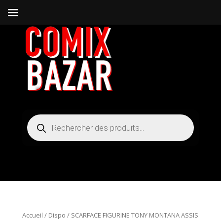
Recherche
de
produits
Accueil
/
Dispo
/ SCARFACE FIGURINE TONY MONTANA ASSIS