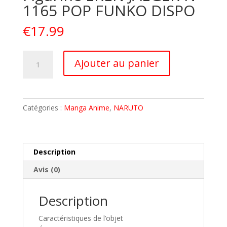
1165 POP FUNKO DISPO
€
17.99
quantité
A
Ajouter au panier
de
l
SNK
t
ATTACK
e
ON
r
Catégories :
Manga Anime
,
NARUTO
TITAN
n
Figurine
a
EREN
t
JAEGER
i
Description
N°
v
Avis (0)
1165
e
POP
:
FUNKO
Description
DISPO
Caractéristiques de l’objet