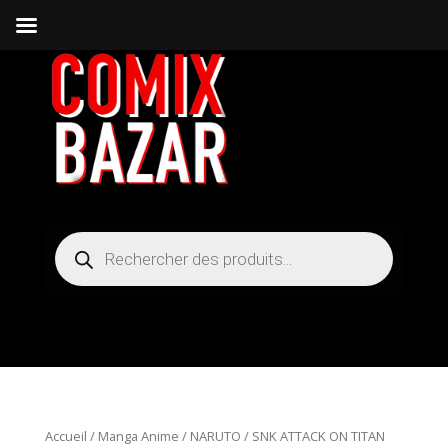
Recherche
de
produits
Accueil
/
Manga Anime
/
NARUTO
/ SNK ATTACK ON TITAN