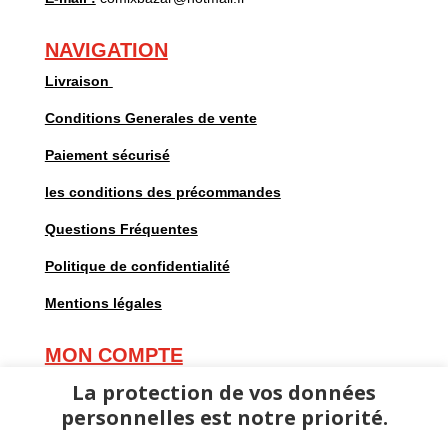
NAVIGATION
Livraison
Conditions Generales de vente
Paiement sécurisé
les conditions des précommandes
Questions Fréquentes
Politique de confidentialité
Mentions légales
MON COMPTE
Mes commandes
La protection de vos données
personnelles est notre priorité.
Mes adresses