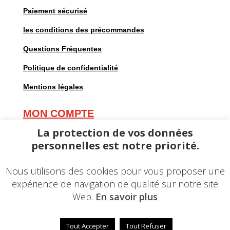
Paiement sécurisé
les conditions des précommandes
Questions Fréquentes
Politique de confidentialité
Mentions légales
MON COMPTE
Mes commandes
La protection de vos données
personnelles est notre priorité.
Mes adresses
Mes informations personnelles
Nous utilisons des cookies pour vous proposer une
expérience de navigation de qualité sur notre site
Web.
En savoir plus
Tout Accepter
Tout Refuser