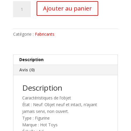
quantité
A
Ajouter au panier
de
l
THE
t
FLASH
e
-
r
Catégorie :
Fabricants
FIGURINE
n
BATMAN
a
&
t
BATCYCLE
i
Description
MASTERPIECE
v
Avis (0)
HOT
e
TOYS
:
PRECO
Description
NOVEMBRE
Caractéristiques de l’objet
2024
État : Neuf: Objet neuf et intact, n’ayant
jamais servi, non ouvert.
Type : Figurine
Marque : Hot Toys