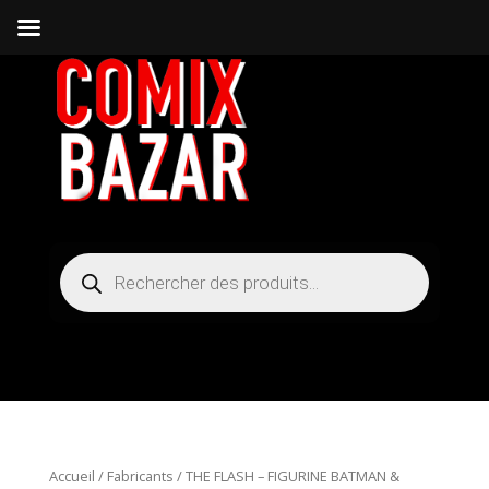
Recherche
de
produits
Accueil
/
Fabricants
/ THE FLASH – FIGURINE BATMAN &