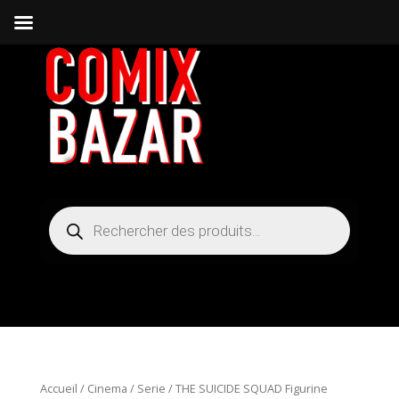
Recherche
de
produits
Accueil
/
Cinema / Serie
/ THE SUICIDE SQUAD Figurine