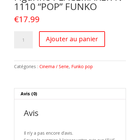
1110 “POP” FUNKO
€
17.99
quantité
A
Ajouter au panier
de
l
THE
t
SUICIDE
e
SQUAD
r
Catégories :
Cinema / Serie
,
Funko pop
Figurine
n
PEACEMAKER
a
N°
t
1110
i
Avis (0)
"POP"
v
FUNKO
e
Avis
:
Il n’y a pas encore d’avis.