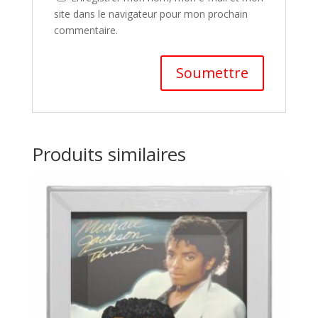
site dans le navigateur pour mon prochain
commentaire.
A
l
t
Produits similaires
e
r
n
a
t
i
v
e
: