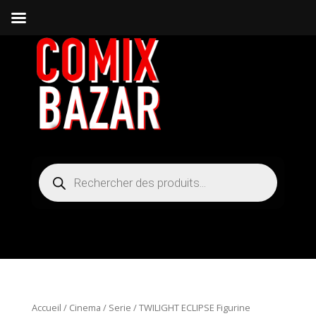
Recherche
de
produits
Accueil
/
Cinema / Serie
/ TWILIGHT ECLIPSE Figurine