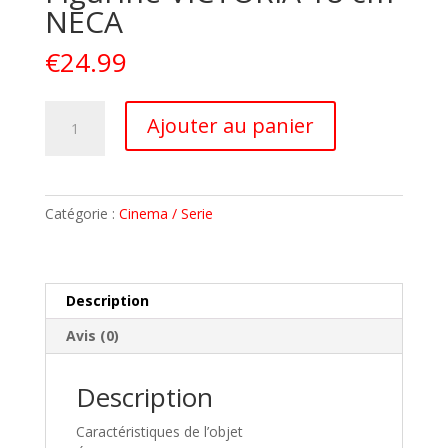
NECA
€
24.99
quantité
A
Ajouter au panier
de
l
TWILIGHT
t
ECLIPSE
e
Figurine
r
Catégorie :
Cinema / Serie
VICTORIA
n
18
a
cm
t
NECA
i
Description
v
Avis (0)
e
:
Description
Caractéristiques de l’objet