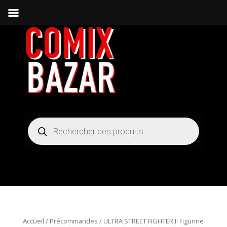
Recherche
de
produits
Accueil
/
Précommandes
/ ULTRA STREET FIGHTER II Figurine