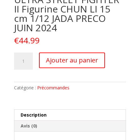
II Figurine CHUN LI 15
cm 1/12 JADA PRECO
JUIN 2024
€
44.99
quantité
A
Ajouter au panier
de
l
ULTRA
t
STREET
e
FIGHTER
r
Catégorie :
Précommandes
II
n
Figurine
a
CHUN
t
LI
i
Description
15
v
Avis (0)
cm
e
1/12
: