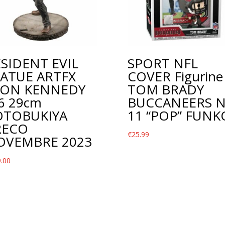
SIDENT EVIL
SPORT NFL
TATUE ARTFX
COVER Figurine
EON KENNEDY
TOM BRADY
6 29cm
BUCCANEERS N
OTOBUKIYA
11 “POP” FUNK
RECO
€
25.99
OVEMBRE 2023
.00