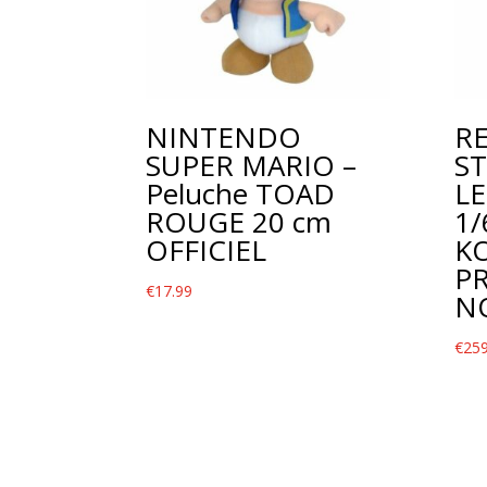
NINTENDO
RE
SUPER MARIO –
S
Peluche TOAD
L
ROUGE 20 cm
1/
OFFICIEL
K
P
€
17.99
N
€
259