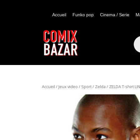
Accueil
Funko pop
Cinema / Serie
M
Re
de
pro
Accueil
/
Jeux video / Sport
/
Zelda
/ ZELDA T-shirt L