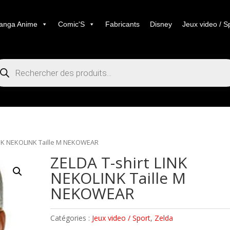
anga Anime
Comic'S
Fabricants
Disney
Jeux video / S
cherche
duits
INK NEKOLINK Taille M NEKOWEAR
ZELDA T-shirt LINK
NEKOLINK Taille M
NEKOWEAR
Catégories :
Jeux video / Sport
,
Zelda