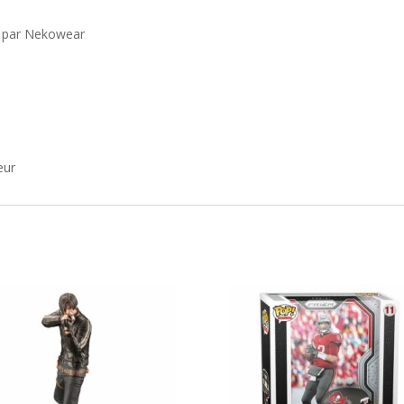
r
K par Nekowear
eur