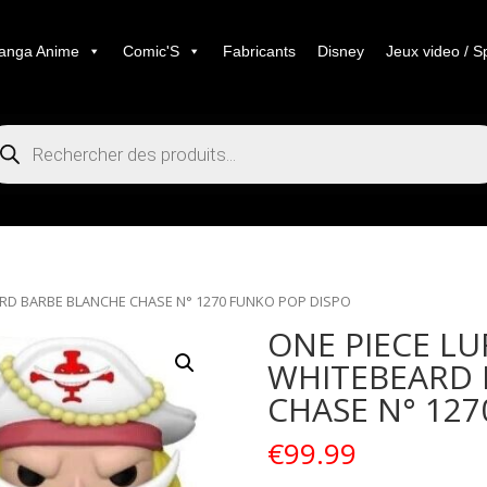
anga Anime
Comic'S
Fabricants
Disney
Jeux video / S
cherche
duits
EARD BARBE BLANCHE CHASE N° 1270 FUNKO POP DISPO
ONE PIECE LUF
WHITEBEARD 
CHASE N° 127
€
99.99