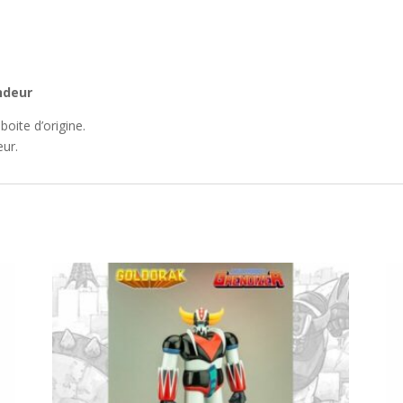
endeur
boite d’origine.
eur.