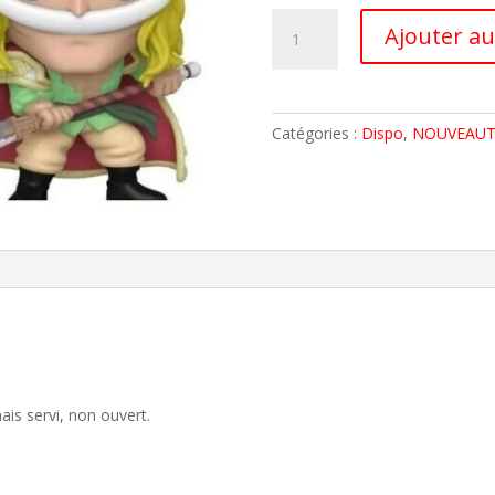
quantité
Ajouter au
de
ONE
PIECE
LUFFY
Catégories :
Dispo
,
NOUVEAUT
Figurine
WHITEBEARD
BARBE
BLANCHE
CHASE
N°
1270
FUNKO
POP
DISPO
mais servi, non ouvert.