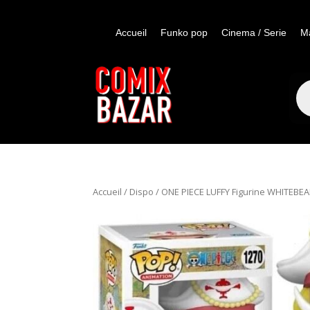
Accueil
Funko pop
Cinema / Serie
M
Re
de
pro
Accueil
/
Dispo
/ ONE PIECE LUFFY Figurine WHITEB