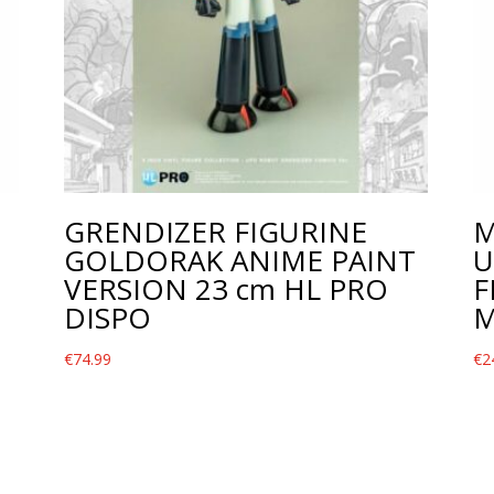
GRENDIZER FIGURINE
M
GOLDORAK ANIME PAINT
U
VERSION 23 cm HL PRO
F
DISPO
M
€
74.99
€
2