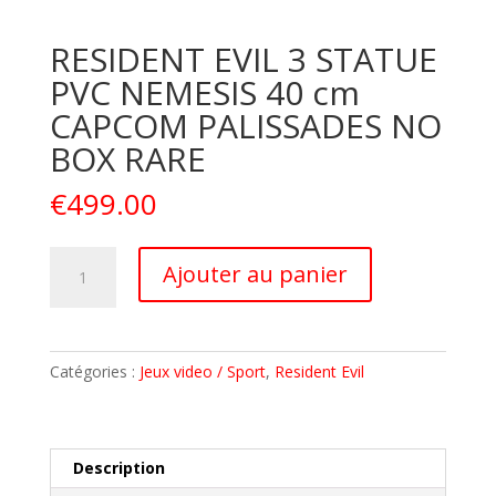
RESIDENT EVIL 3 STATUE
PVC NEMESIS 40 cm
CAPCOM PALISSADES NO
BOX RARE
€
499.00
quantité
A
Ajouter au panier
de
l
RESIDENT
t
EVIL
e
3
r
Catégories :
Jeux video / Sport
,
Resident Evil
STATUE
n
PVC
a
NEMESIS
t
40
i
Description
cm
v