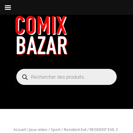
Recherche
de
produits
Accueil
/
Jeux video / Sport
/
Resident Evil
/ RESIDENT EVIL 3