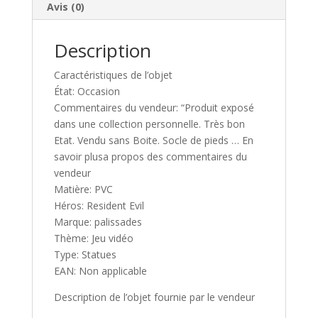
Avis (0)
CAPCOM
e
PALISSADES
:
NO
Description
BOX
Caractéristiques de l’objet
RARE
État: Occasion
Commentaires du vendeur: “Produit exposé
dans une collection personnelle. Très bon
Etat. Vendu sans Boite. Socle de pieds … En
savoir plusa propos des commentaires du
vendeur
Matière: PVC
Héros: Resident Evil
Marque: palissades
Thème: Jeu vidéo
Type: Statues
EAN: Non applicable
Description de l’objet fournie par le vendeur